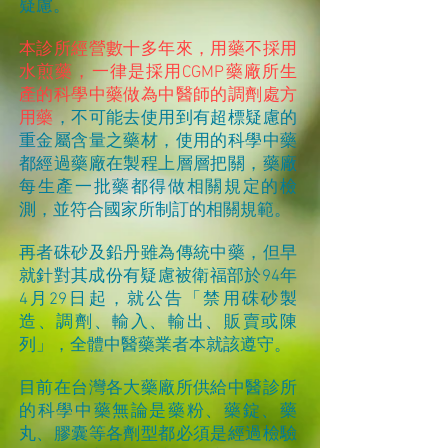
疑慮。
本診所經營數十多年來，用藥不採用
水煎藥，一律是採用CGMP藥廠所生
產的科學中藥做為中醫師的調劑處方
用藥
，不可能去使用到有超標疑慮的
重金屬含量之藥材，使用的科學中藥
都經過藥廠在製程上層層把關，藥廠
每生產一批藥都得做相關規定的檢
測，並符合國家所制訂的相關規範。
再者硃砂及鉛丹雖為傳統中藥，但早
就針對其成份有疑慮被衛福部於94年
4月29日起，就公告「禁用硃砂製
造、調劑、輸入、輸出、販賣或陳
列」，全體中醫藥業者本就該遵守。
目前在台灣各大藥廠所供給中醫診所
的科學中藥無論是藥粉、藥錠、藥
丸、膠囊等各劑型都必須是經過檢驗