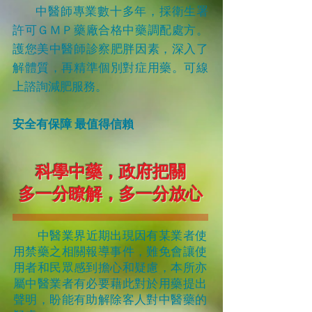
中醫師專業數十多年，採衛生署
許可
ＧＭＰ
藥廠合格中藥調配處方。
護您美中醫師診察
肥胖
因素，深入
了
解體質，再精準個別對症
用藥。
可
線
上諮詢減肥服務。
安全有保障 最值得信賴
科學中藥，政府把關
多一分瞭解，多一分放心
中醫業界近期出現因有某業者使
用禁藥之相關報導事件，難免會讓使
用者和民眾感到擔心和疑慮，本所亦
屬中醫業者有必要藉此對於用藥提出
聲明，盼能有助解除客人對中醫藥的