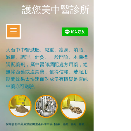
​護您美中醫診所
大台中中醫減肥、減重、瘦身、消脂、
減脂、調理、針灸、一般門診。
本機構
調配藥劑，屬中醫師調配處方用藥，絕
無摻西藥或違禁藥，值得信賴。
若服用
期間效果太快速而對成份有懷疑是否純
中藥亦可送驗。
採用合格中藥廠濃縮機生產科學中藥
【藥粉、藥錠、藥丸、膠囊】