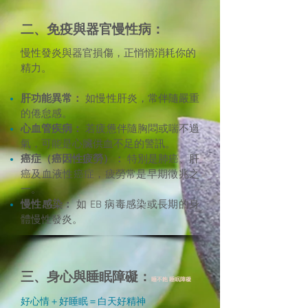
二、免疫與器官慢性病：
慢性發炎與器官損傷，正悄悄消耗你的
精力。
肝功能異常：
如慢性肝炎，常伴隨嚴重
的倦怠感。
心血管疾病：
若疲憊伴隨胸悶或喘不過
氣，可能是心臟供血不足的警訊。
癌症（癌因性疲勞）：
特別是肺癌、肝
癌及血液性癌症，疲勞常是早期徵兆之
一。
慢性感染：
如 EB 病毒感染或長期的身
體慢性發炎。
三、身心與睡眠障礙：
睡不飽 睡眠障礙
好心情＋好睡眠＝白天好精神