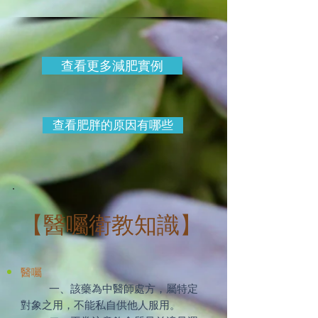
查看更多減肥實例
查看肥胖的原因有哪些
【醫囑衛教知識】
醫囑
一、
該藥為中醫師處方，屬特定
對象之用，不能私自供他人服用。