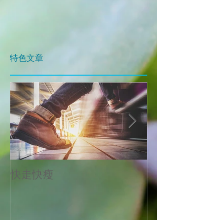
​特色文章
快走快瘦
當減肥遇到大