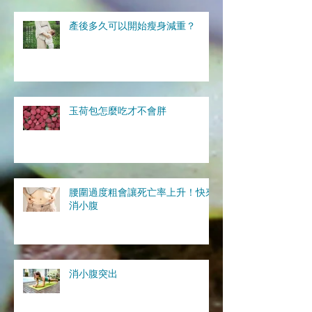
產後多久可以開始瘦身減重？
玉荷包怎麼吃才不會胖
腰圍過度粗會讓死亡率上升！快來
消小腹
消小腹突出