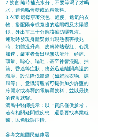
2.飲食:隨時補充水分，不要等渴了才喝
水，避免喝含糖或酒精飲料。
3.衣著:選擇穿著淺色、輕便、透氣的衣
物，搭配陽傘或寬邊的遮陽帽及太陽眼
鏡，外出前三十分應該擦防曬乳液。
運動時發現身體疑似出現熱傷害徵兆
時，如體溫升高、皮膚乾熱變紅、心跳
加速，嚴重者會出現無法流汗、頭痛、
頭暈、噁心、嘔吐，甚至神智混亂、抽
筋、昏迷等症狀，務必迅速離開高溫的
環境、設法降低體溫（如鬆脫衣物、搧
風等）、意識清醒者可提供加少許鹽的
冷開水或稀釋的電解質飲料，並以最快
的速度就醫。
濟民中醫師提示：以上資訊僅供參考，
若有相關疑問或疾患，還是要找專業就
醫，以免耽誤症情。
參考文獻國民健康署