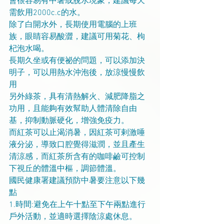
會很容易有中暑或脫水現象，建議每天
需飲用2000c.c的水。
除了白開水外，長期使用電腦的上班
族，眼睛容易酸澀，建議可用菊花、枸
杞泡水喝。
長期久坐或有便祕的問題，可以添加決
明子，可以用熱水沖泡後，放涼慢慢飲
用
另外綠茶，具有清熱解火、減肥降脂之
功用，且能夠有效幫助人體清除自由
基，抑制動脈硬化，增強免疫力。
而紅茶可以止渴消暑，因紅茶可剌激唾
液分泌，導致口腔覺得滋潤，並且產生
清涼感，而紅茶所含有的咖啡鹼可控制
下視丘的體溫中樞，調節體溫。
國民健康署建議預防中暑要注意以下幾
點
1.時間:避免在上午十點至下午兩點進行
戶外活動，並適時選擇陰涼處休息。