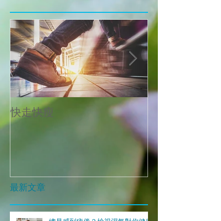
快走快瘦
當減肥遇到大
最新文章