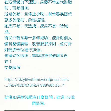
在這種體力下運動，身體不會去代謝脂
肪，而是肌肉。
最糟的是一旦停止少吃，就會容易囤積
更多的脂肪，惡性循環。
羅馬不是一天造成，瘦身不是一時減
成。
濟民中醫師數十多年經驗，能針對個人
體質整體調理，改善肥胖原因，並可針
對較胖部位進行加強。
漸進式的減肥，幫助您瘦得健康又自
在！
文獻參考
https://stayfitwithmi.wordpress.com/
…/%E4%BD%A0%E4%B8%80%E…/
訪客如果對減肥有什麼疑問，歡迎line我
們諮詢。