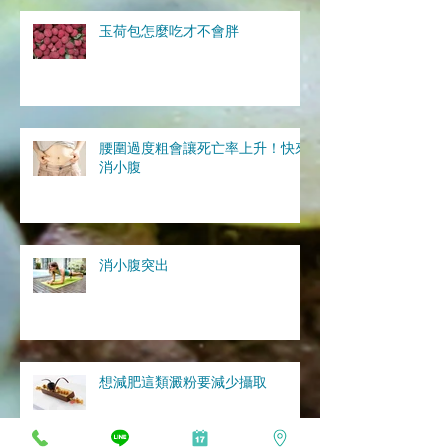
玉荷包怎麼吃才不會胖
腰圍過度粗會讓死亡率上升！快來
消小腹
消小腹突出
想減肥這類澱粉要減少攝取