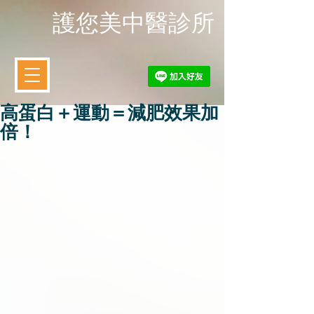
​護您美中醫診所
高蛋白＋運動＝減肥效果加
倍！