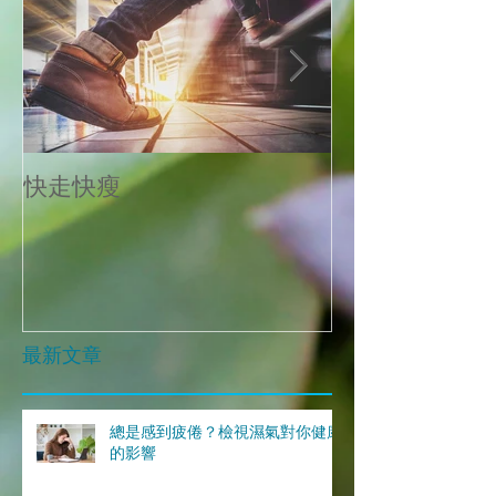
快走快瘦
當減肥遇到大
最新文章
總是感到疲倦？檢視濕氣對你健康
的影響