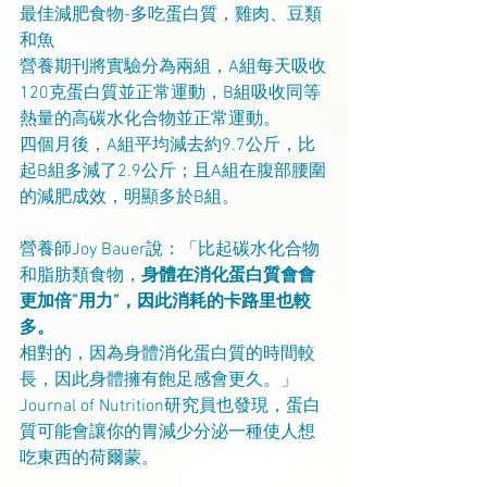
最佳減肥食物-多吃蛋白質，雞肉、豆類
和魚
營養期刊將實驗分為兩組，A組每天吸收
120克蛋白質並正常運動，B組吸收同等
熱量的高碳水化合物並正常運動。
四個月後，A組平均減去約9.7公斤，比
起B組多減了2.9公斤；且A組在腹部腰圍
的減肥成效，明顯多於B組。
營養師Joy Bauer說：「比起碳水化合物
和脂肪類食物，
身體在消化蛋白質會會
更加倍”用力”，因此消耗的卡路里也較
多。
相對的，因為身體消化蛋白質的時間較
長，因此身體擁有飽足感會更久。」
Journal of Nutrition研究員也發現，蛋白
質可能會讓你的胃減少分泌一種使人想
吃東西的荷爾蒙。