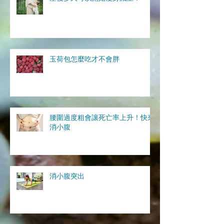
玉荷包怎麼吃才不會胖
腰圍過度粗會讓死亡率上升！快來
消小腹
消小腹突出