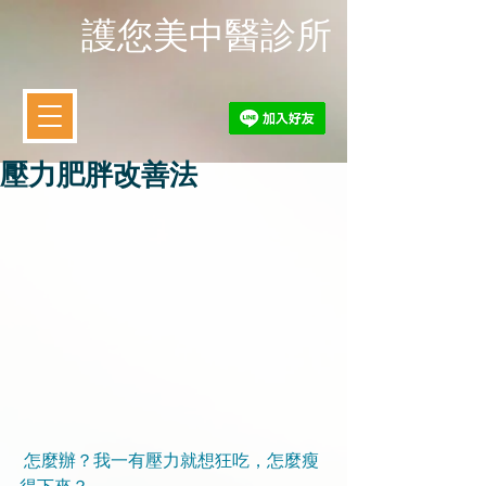
​護您美中醫診所
壓力肥胖改善法
 怎麼辦？我一有壓力就想狂吃，怎麼瘦