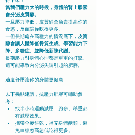
得下來？
當我們壓力大的時候，身體的腎上腺素
會分泌皮質醇。
一旦壓力降低，皮質醇會負責提高你的
食慾，反而讓你吃得更多。
一但長期處在高壓力的情況底下，
皮質
醇會讓人體降低骨質生成、學習能力下
降、多糖症、並降低新陳代謝。
長期壓力對身體心理都是重重的打擊。
還可能導致內分泌失調引起的肥胖。
適度舒壓讓你的身體更健康
以下幾點建議，抗壓力肥胖可輔助參
考： 
找半小時運動減壓，跑步、舉重都
有減壓效果。  
攜帶全麥餅乾，補充身體醣類，避
免血糖忽高忽低吃得更多。  