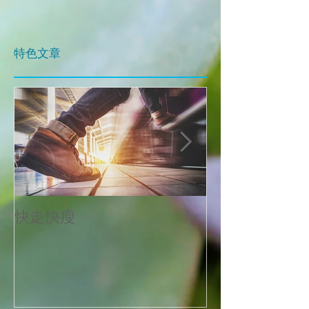
​特色文章
快走快瘦
當減肥遇到大