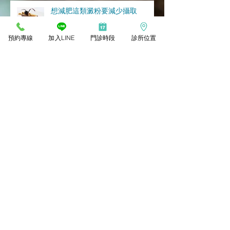
想減肥這類澱粉要減少攝取
預約專線
加入LINE
門診時段
診所位置
下半身肥胖、月經失調改善可以多
吃？
水溶性纖維食物可以瘦哪裡？
所有文章
2026年3月
(1)
1 篇文章
2018年6月
(5)
5 篇文章